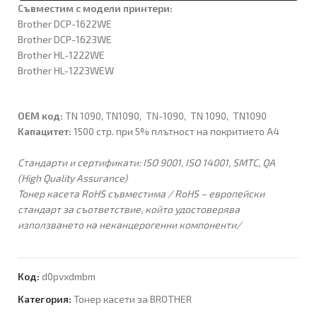
Съвместим с модели принтери:
Brother DCP-1622WE
Brother DCP-1623WE
Brother HL-1222WE
Brother HL-1223WEW
OEM код:
TN 1090, TN1090, TN-1090, TN 1090, TN1090
Капацитет:
1500 стр. при 5% плътност на покритието А4
Стандарти и сертификати: ISO 9001, ISO 14001, SMTC, QA
(High Quality Assurance)
Тонер касета RoHS съвместима / RoHS – европейски
стандарт за съответствие, който удостоверява
използването на неканцерогенни компоненти/
Код:
d0pvxdmbm
Категория:
Тонер касети за BROTHER