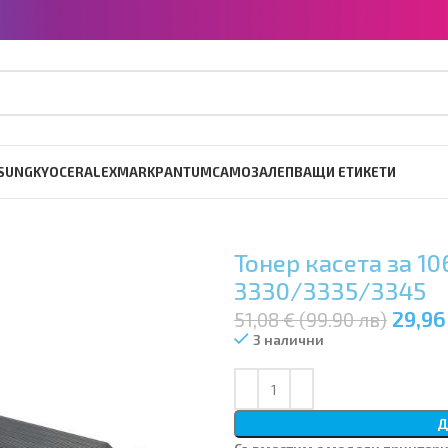
SUNG
KYOCERA
LEXMARK
PANTUM
САМОЗАЛЕПВАЩИ ЕТИКЕТИ
Тонер касета за 10
3330/3335/3345
29,96
51,08 € (99.90 лв)
3 налични
Д