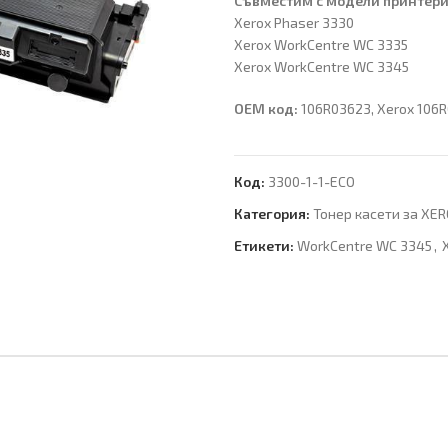
Съвместим с модeли принтери
Xerox Phaser 3330
Xerox WorkCentre WC 3335
Xerox WorkCentre WC 3345
OEM код:
106R03623, Xerox 106
Код:
3300-1-1-ECO
Категория:
Тонер касети за XE
Етикети:
WorkCentre WC 3345
,