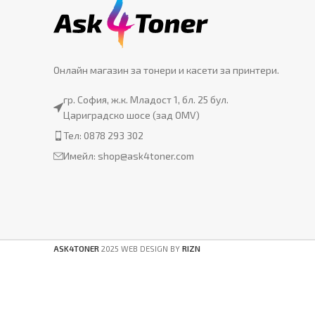
Онлайн магазин за тонери и касети за принтери.
гр. София, ж.к. Младост 1, бл. 25 бул.
Цариградско шосе (зад OMV)
Тел: 0878 293 302
Имейл:
shop@ask4toner.com
ASK4TONER
2025 WEB DESIGN BY
RIZN