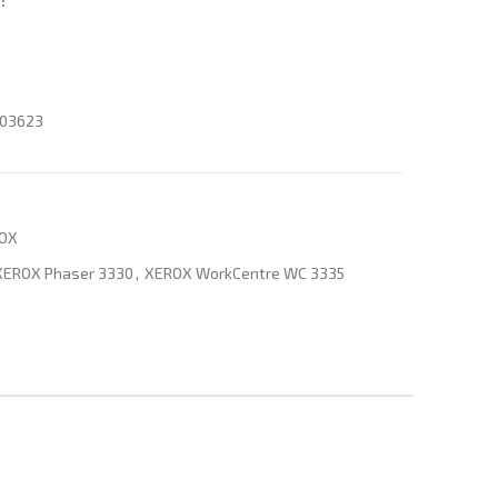
:
R03623
ROX
XEROX Phaser 3330
,
XEROX WorkCentre WC 3335