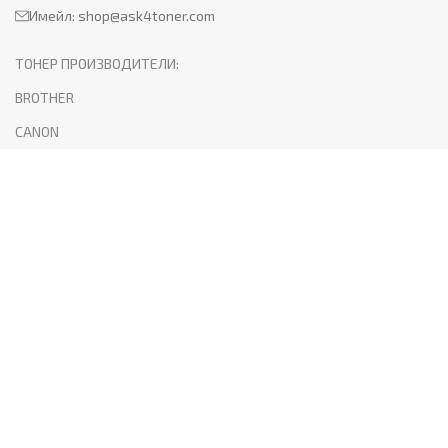
Имейл:
shop@ask4toner.com
ТОНЕР ПРОИЗВОДИТЕЛИ:
BROTHER
CANON
HP
KYOCERA
LEXMARK
SAMSUNG
XEROX
PANTUM
ПОЛЕЗНО:
За нас