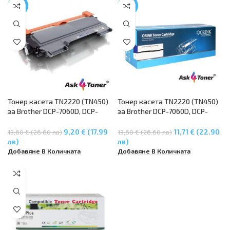
DCP-7070DW – ASK4TONER
-32%
-14%
Тонер касета TN2220 (TN450)
Тонер касета TN2220 (TN450)
за Brother DCP-7060D, DCP-
за Brother DCP-7060D, DCP-
7065DN, HL-2220, HL-2230, HL-
7065DN, HL-2220, HL-2230, HL-
2240, HL-2240D, HL-2250, HL-
2240, HL-2240D, HL-2250, HL-
9,20 € (17.99
11,71 € (22.90
13,60 € (26.60 лв)
13,60 € (26.60 лв)
2250DN, HL-2270DW, MFC-
2250DN, HL-2270DW, MFC-
лв)
лв)
7360N, MFC-7460DN, MFC-
7360N, MFC-7460DN, MFC-
Добавяне В Количката
Добавяне В Количката
7860DW
7860DW