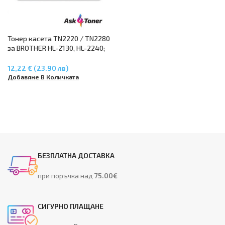
Тонер касета TN2220 / TN2280
за BROTHER HL-2130, HL-2240;
DCP-7055, DCP-7060 / DCP-7065
/ 7070; MFC-7360N / MFC-
12,22 € (23.90 лв)
7460DN / MFC-7860DW
Добавяне В Количката
БЕЗПЛАТНА ДОСТАВКА
при поръчка над
75.00€
СИГУРНО ПЛАЩАНЕ