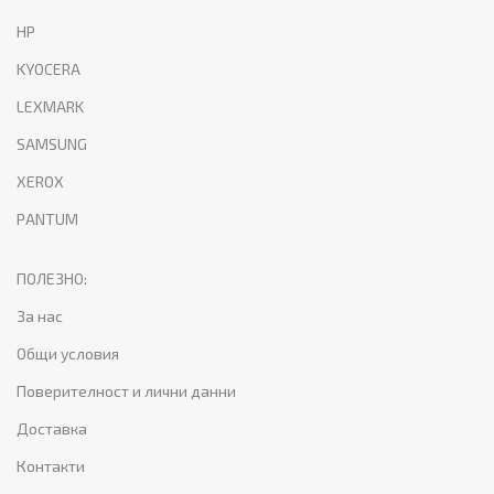
HP
KYOCERA
LEXMARK
SAMSUNG
XEROX
PANTUM
ПОЛЕЗНО:
За нас
Общи условия
Тонер
Поверителност и лични данни
касета
Доставка
TN2220
(TN450)
Контакти
за
Brother