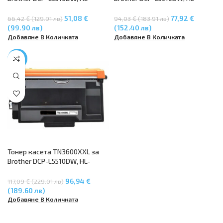
L5210DN, HL-L5210DW, HL-
L5210DN, HL-L5210DW, HL-
L6210DW, HL-L6410DN, MFC-
L6210DW, HL-L6410DN, MFC-
51,08 €
77,92 €
66,42 € (129.91 лв)
94,03 € (183.91 лв)
L5710DN, MFC-L5710DW, MFC-
L5710DN, MFC-L5710DW, MFC-
(99.90 лв)
(152.40 лв)
L6710DW – (DR-3600)
L6710DW
Добавяне В Количката
Добавяне В Количката
-17%
Тонер касета TN3600XXL за
Brother DCP-L5510DW, HL-
L5210DN, HL-L5210DW, HL-
L6210DW, HL-L6410DN, MFC-
96,94 €
117,09 € (229.01 лв)
L5710DN, MFC-L5710DW, MFC-
(189.60 лв)
L6710DW – 11000 копия
Добавяне В Количката