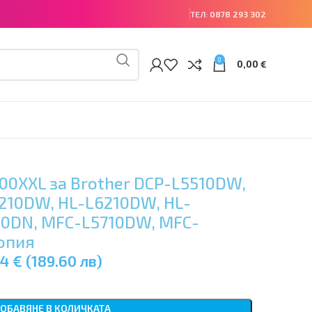
ТЕЛ:
0878 293 302
0
0,00
€
00XXL за Brother DCP-L5510DW,
210DW, HL-L6210DW, HL-
10DN, MFC-L5710DW, MFC-
опия
4 € (189.60 лв)
ОБАВЯНЕ В КОЛИЧКАТА