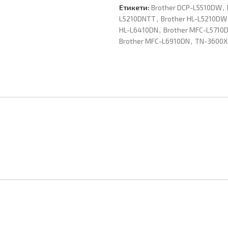
Етикети:
Brother DCP-L5510DW
,
L5210DNTT
,
Brother HL-L5210DW
HL-L6410DN
,
Brother MFC-L5710
Brother MFC-L6910DN
,
TN-3600X