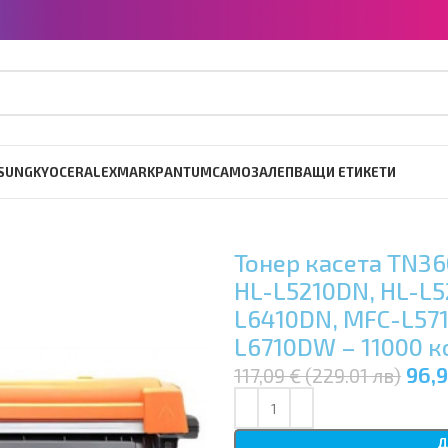
SUNG
KYOCERA
LEXMARK
PANTUM
САМОЗАЛЕПВАЩИ ЕТИКЕТИ
Тонер касета TN36
HL-L5210DN, HL-L5
L6410DN, MFC-L57
L6710DW – 11000 к
96,9
117,09 € (229.01 лв)
Д