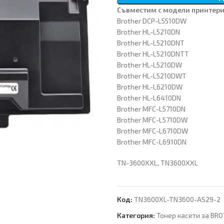
Съвместим с модeли принтери
Brother DCP-L5510DW
Brother HL-L5210DN
Brother HL-L5210DNT
Brother HL-L5210DNTT
Brother HL-L5210DW
Brother HL-L5210DWT
Brother HL-L6210DW
Brother HL-L6410DN
Brother MFC-L5710DN
Brother MFC-L5710DW
Brother MFC-L6710DW
Brother MFC-L6910DN
TN-3600XXL, TN3600XXL
Код:
TN3600XL-TN3600-AS29-2
Категория:
Тонер касети за BR