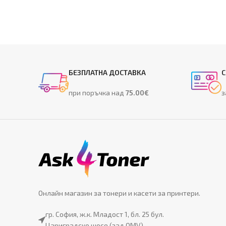
БЕЗПЛАТНА ДОСТАВКА
С
при поръчка над
75.00€
з
Онлайн магазин за тонери и касети за принтери.
гр. София, ж.к. Младост 1, бл. 25 бул.
Цариградско шосе (зад OMV)