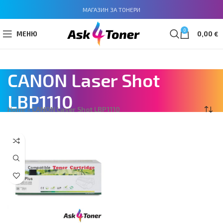
МАГАЗИН ЗА ТОНЕРИ
0
МЕНЮ
0,00
€
CANON Laser Shot
LBP1110
Home
»
CANON Laser Shot LBP1110