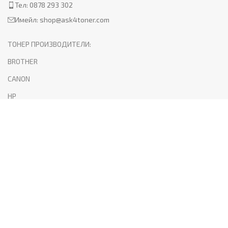
Тел: 0878 293 302
Имейл:
shop@ask4toner.com
ТОНЕР ПРОИЗВОДИТЕЛИ:
BROTHER
CANON
HP
KYOCERA
LEXMARK
SAMSUNG
XEROX
PANTUM
ПОЛЕЗНО:
За нас