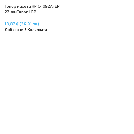
Тонер касета HP C4092A/EP-
22, за Canon LBP
1120/2110/250/800/810, HP
LaserJet 1100/1100A/3200
18,87 € (36.91 лв)
Добавяне В Количката