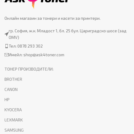
Онлайн магазин за тонери и касети за принтери.
гр. София, ж.к. Младост 1, бл. 25 бул. Цариградско шосе (зад
OMV)
Тел: 0878 293 302
Имейл:
shop@ask4toner.com
ТОНЕР ПРОИЗВОДИТЕЛИ:
BROTHER
CANON
HP
KYOCERA
LEXMARK
SAMSUNG