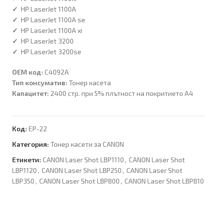
✓
HP LaserJet 1100A
✓
HP LaserJet 1100A se
✓
HP LaserJet 1100A xi
✓
HP LaserJet 3200
✓
HP LaserJet 3200se
OEM код:
C4092A
Тип консуматив:
Тонер касета
Капацитет:
2400 стр. при 5% плътност на покритието А4
Код:
EP-22
Категория:
Тонер касети за CANON
Етикети:
CANON Laser Shot LBP1110
,
CANON Laser Shot
LBP1120
,
CANON Laser Shot LBP250
,
CANON Laser Shot
LBP350
,
CANON Laser Shot LBP800
,
CANON Laser Shot LBP810