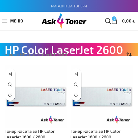
МАГАЗИН ЗА ТОНЕРИ
0
МЕНЮ
0,00
€
HP Color LaserJet 2600
Home
»
HP Color LaserJet 2600
Тонер касета за HP Color
Тонер касета за HP Color
LaserJet 1600 / 2600,
LaserJet 1600 / 2600,