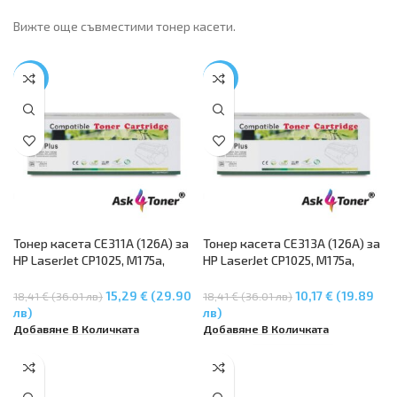
Вижте още съвместими тонер касети.
-17%
-45%
Тонер касета CE311A (126A) за
Тонер касета CE313A (126A) за
HP LaserJet CP1025, M175a,
HP LaserJet CP1025, M175a,
M175nw, M275 – Cyan
M175nw, M275 – Червен
15,29 € (29.90
10,17 € (19.89
18,41 € (36.01 лв)
18,41 € (36.01 лв)
лв)
лв)
Добавяне В Количката
Добавяне В Количката