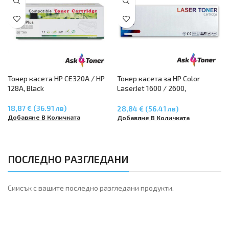
Тонер касета HP CE320A / HP
Тонер касета за HP Color
128A, Black
LaserJet 1600 / 2600,
CM1015/CM117 – Black Q6000A
18,87 € (36.91 лв)
28,84 € (56.41 лв)
Добавяне В Количката
Добавяне В Количката
ПОСЛЕДНО РАЗГЛЕДАНИ
Сиисък с вашите последно разгледани продукти.