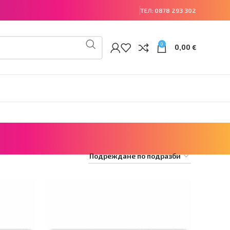
ТЕЛ:
0878 293 302
0
0,00
€