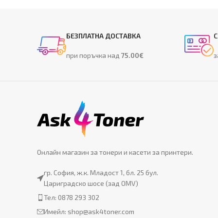
БЕЗПЛАТНА ДОСТАВКА
С
при поръчка над
75.00€
з
Онлайн магазин за тонери и касети за принтери.
гр. София, ж.к. Младост 1, бл. 25 бул.
Цариградско шосе (зад OMV)
Тел: 0878 293 302
Имейл:
shop@ask4toner.com