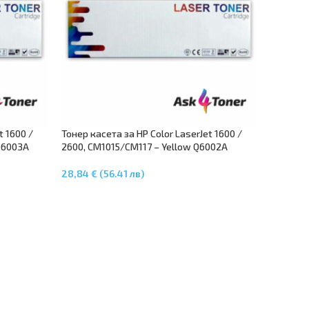
t 1600 /
Тонер касета за HP Color LaserJet 1600 /
Q6003A
2600, CM1015/CM117 – Yellow Q6002A
28,84 € (56.41 лв)
Добавяне В Количката