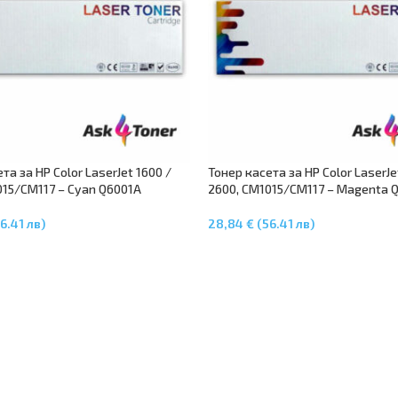
та за HP Color LaserJet 1600 /
Тонер касета за HP Color LaserJe
015/CM117 – Cyan Q6001A
2600, CM1015/CM117 – Magenta 
6.41 лв)
28,84 € (56.41 лв)
В Количката
Добавяне В Количката