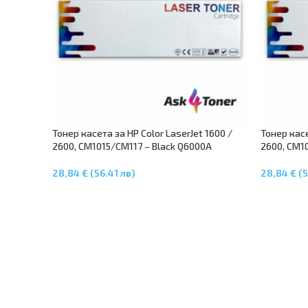
Тонер касета за HP Color LaserJet 1600 /
Тонер касе
2600, CM1015/CM117 – Black Q6000A
2600, CM1
28,84 € (56.41 лв)
28,84 € (5
Добавяне В Количката
Добавяне 