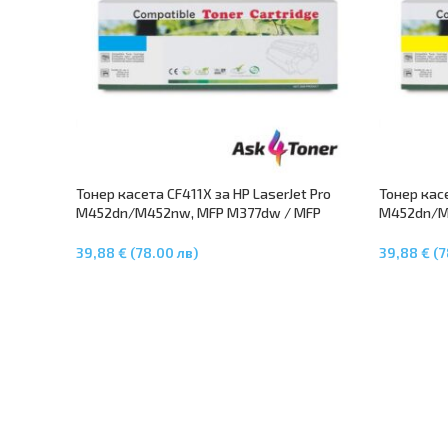
Тонер касета CF411X за HP LaserJet Pro
Тонер касе
M452dn/М452nw, MFP M377dw / MFP
M452dn/M
M477dw / MFP M477fnw – Cyan
M477dw / 
39,88 € (78.00 лв)
39,88 € (7
Добавяне В Количката
Добавяне 