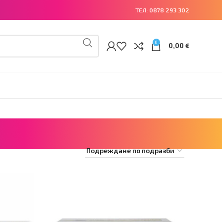
ТЕЛ:
0878 293 302
0
0,00
€