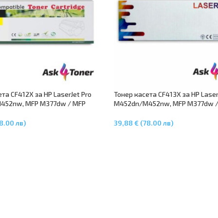
та CF412X за HP LaserJet Pro
Тонер касета CF413X за HP Laser
452nw, MFP M377dw / MFP
M452dn/M452nw, MFP M377dw /
MFP M477fnw – Yellow
M477dw / MFP M477fnw – Mage
8.00 лв)
39,88 € (78.00 лв)
В Количката
Добавяне В Количката