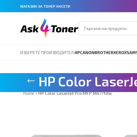
МАГАЗИН ЗА ТОНЕР КАСЕТИ
ИЗБЕРЕТЕ ПРОИЗВОДИТЕЛ:
HP
CANON
BROTHER
XEROX
SAM
HP Color Laser
Home
»
HP Color LaserJet Pro MFP M477fdw