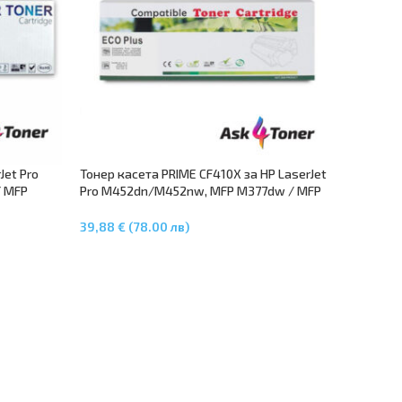
Jet Pro
Тонер касета PRIME CF410X за HP LaserJet
 MFP
Pro M452dn/М452nw, MFP M377dw / MFP
nta
M477dw / MFP M477fnw
39,88 € (78.00 лв)
Добавяне В Количката