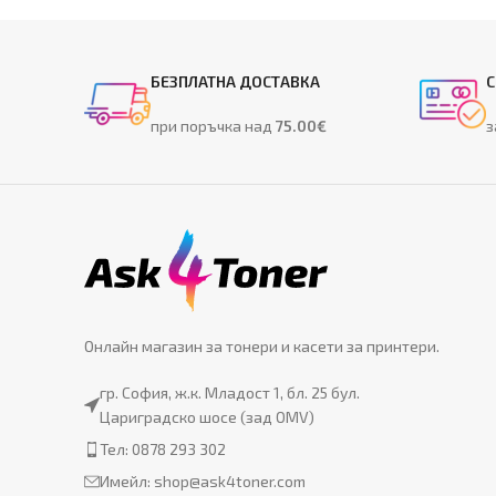
БЕЗПЛАТНА ДОСТАВКА
С
при поръчка над
75.00€
з
Онлайн магазин за тонери и касети за принтери.
гр. София, ж.к. Младост 1, бл. 25 бул.
Цариградско шосе (зад OMV)
Тел: 0878 293 302
Имейл:
shop@ask4toner.com