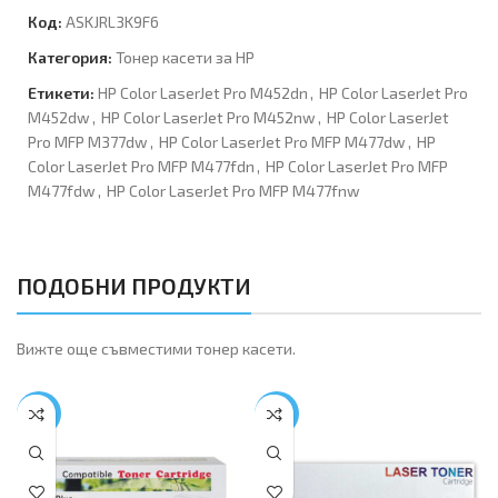
Код:
ASKJRL3K9F6
Категория:
Тонер касети за HP
Етикети:
HP Color LaserJet Pro M452dn
,
HP Color LaserJet Pro
M452dw
,
HP Color LaserJet Pro M452nw
,
HP Color LaserJet
Pro MFP M377dw
,
HP Color LaserJet Pro MFP M477dw
,
HP
Color LaserJet Pro MFP M477fdn
,
HP Color LaserJet Pro MFP
M477fdw
,
HP Color LaserJet Pro MFP M477fnw
ПОДОБНИ ПРОДУКТИ
Вижте още съвместими тонер касети.
-17%
-43%