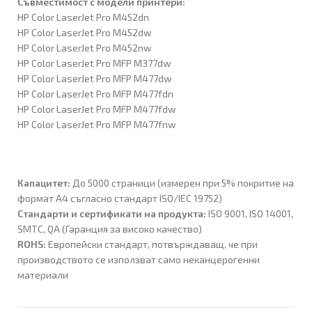
Съвместимост с модели принтери:
HP Color LaserJet Pro M452dn
HP Color LaserJet Pro M452dw
HP Color LaserJet Pro M452nw
HP Color LaserJet Pro MFP M377dw
HP Color LaserJet Pro MFP M477dw
HP Color LaserJet Pro MFP M477fdn
HP Color LaserJet Pro MFP M477fdw
HP Color LaserJet Pro MFP M477fnw
Капацитет:
До 5000 страници (измерен при 5% покритие на
формат A4 съгласно стандарт ISO/IEC 19752)
Стандарти и сертификати на продукта:
ISO 9001, ISO 14001,
SMTC, QA (Гаранция за високо качество)
ROHS:
Европейски стандарт, потвърждаващ, че при
производството се използват само неканцерогенни
материали