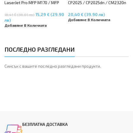
LaserJet Pro MFP M170 / MFP
CP2025 / CP2025dn / CM2320n
M176n / MFP M177fw – Yelllow
MFP / CM2320nf MFP – CC531A
15,29 € (29.90
20,40 € (39.90 лв)
18,41 € (36.01 лв)
Добавяне В Количката
лв)
Добавяне В Количката
ПОСЛЕДНО РАЗГЛЕДАНИ
Сиисък с вашите последно разгледани продукти.
БЕЗПЛАТНА ДОСТАВКА