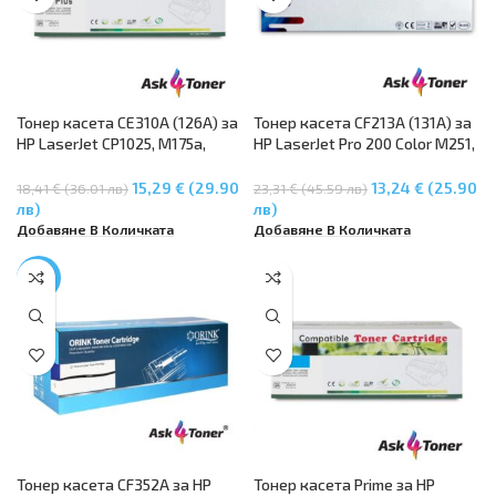
Тонер касета CE310A (126A) за
Тонер касета CF213A (131A) за
HP LaserJet CP1025, M175a,
HP LaserJet Pro 200 Color M251,
M175nw, M275 – Черен
M276 series – Magenta
15,29 € (29.90
13,24 € (25.90
18,41 € (36.01 лв)
23,31 € (45.59 лв)
лв)
лв)
Добавяне В Количката
Добавяне В Количката
-17%
Тонер касета CF352A за HP
Тонер касета Prime за HP