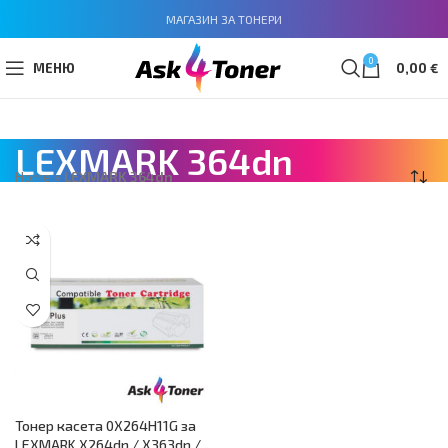
МАГАЗИН ЗА ТОНЕРИ
0
МЕНЮ
0,00
€
LEXMARK 364dn
Home
»
LEXMARK 364dn
Тонер касета 0X264H11G за
LEXMARK X264dn / X363dn /