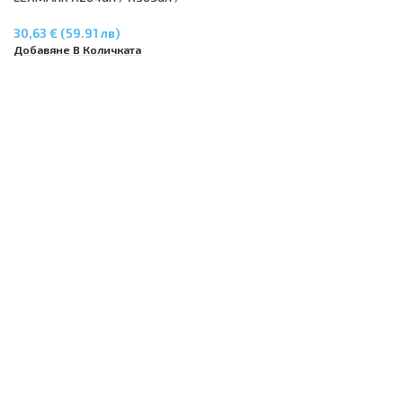
X364dn / X364dw
30,63 € (59.91 лв)
Добавяне В Количката