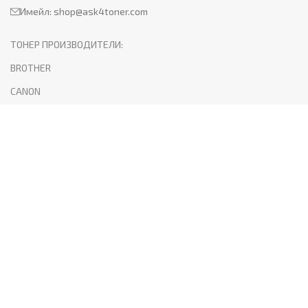
Имейл:
shop@ask4toner.com
ТОНЕР ПРОИЗВОДИТЕЛИ:
BROTHER
CANON
HP
KYOCERA
LEXMARK
SAMSUNG
XEROX
PANTUM
ПОЛЕЗНО:
За нас