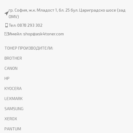
гр. София, ж.к. Младост 1, бл. 25 бул. Цариградско шосе (зад
OMV)
Тел: 0878 293 302
Имейл:
shop@ask4toner.com
ТОНЕР ПРОИЗВОДИТЕЛИ:
BROTHER
CANON
HP
KYOCERA
LEXMARK
SAMSUNG
XEROX
PANTUM