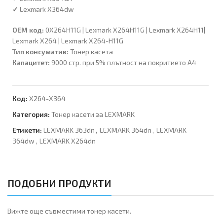
✓
Lexmark X364dw
OEM код:
0X264H11G | Lexmark X264H11G | Lexmark X264H11|
Lexmark X264 | Lexmark X264-H11G
Тип консуматив:
Тонер касета
Капацитет:
9000 стр. при 5% плътност на покритието А4
Код:
X264-X364
Категория:
Тонер касети за LEXMARK
Етикети:
LEXMARK 363dn
,
LEXMARK 364dn
,
LEXMARK
364dw
,
LEXMARK X264dn
ПОДОБНИ ПРОДУКТИ
Вижте още съвместими тонер касети.