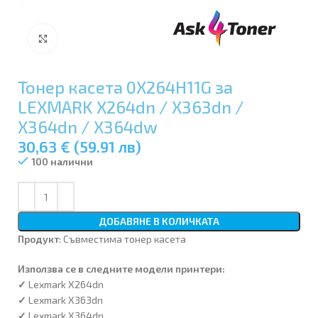
Увеличи
Тонер касета 0X264H11G за
LEXMARK X264dn / X363dn /
X364dn / X364dw
30,63 € (59.91 лв)
100 налични
ДОБАВЯНЕ В КОЛИЧКАТА
Продукт
: Съвместима тонер касета
Използва се в следните модeли принтери:
✓
Lexmark X264dn
✓
Lexmark X363dn
✓
Lexmark X364dn