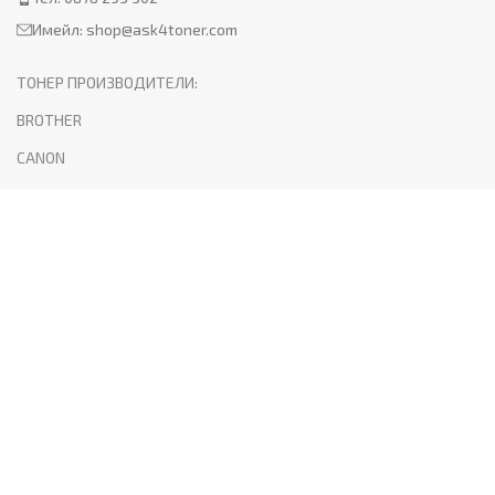
Имейл:
shop@ask4toner.com
ТОНЕР ПРОИЗВОДИТЕЛИ:
BROTHER
CANON
HP
KYOCERA
LEXMARK
SAMSUNG
XEROX
PANTUM
ПОЛЕЗНО:
За нас