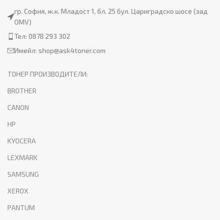
гр. София, ж.к. Младост 1, бл. 25 бул. Цариградско шосе (зад
OMV)
Тел: 0878 293 302
Имейл:
shop@ask4toner.com
ТОНЕР ПРОИЗВОДИТЕЛИ:
BROTHER
CANON
HP
KYOCERA
LEXMARK
SAMSUNG
XEROX
PANTUM