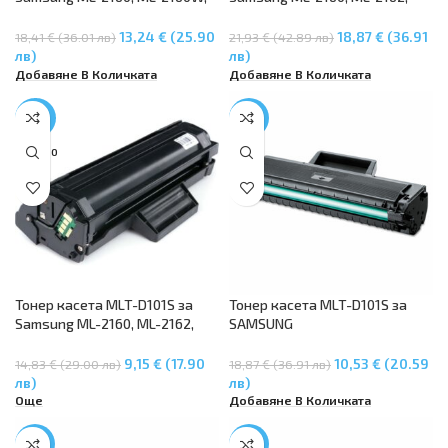
ML-2162, ML-2165, ML-2165W,
ML-2164W, ML-2165, ML-2168W,
ML-2168, SCX-3400, SCX-3400F,
SCX-3400F, SCX3-400FW, SCX-
13,24 € (25.90
18,87 € (36.91
18,41 € (36.01 лв)
21,93 € (42.89 лв)
SCX-3405, SCX-3405F, SCX-
3405F, SCX-3405FW
лв)
лв)
3405W, SF-760P
Добавяне В Количката
Добавяне В Количката
-38%
-44%
SOLD O
UT
Тонер касета MLT-D101S за
Тонер касета MLT-D101S за
Samsung ML-2160, ML-2162,
SAMSUNG
ML-2164W, ML-2165, ML-2168W,
ML2160/ML2165/ML2165W,
SCX-3400F, SCX3-400FW, SCX-
SAMSUNG SCX3400/SCX3400F,
9,15 € (17.90
10,53 € (20.59
14,83 € (29.00 лв)
18,87 € (36.91 лв)
3405F, SCX-3405FW, SF-760P
SAMSUNG
лв)
лв)
SCX3405F/SCX3405FW/SCX340
Още
Добавяне В Количката
5W
-45%
-33%