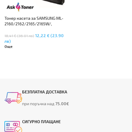
Тонер касета за SAMSUNG ML-
2160/2162/2165/2165W/,
SCX3400/3400F/3405/3405F/3
405FW/3405W/SF760P – MLT-
12,22 € (23.90
18,41 € (36.01 лв)
D101S
лв)
Още
БЕЗПЛАТНА ДОСТАВКА
при поръчка над
75.00€
СИГУРНО ПЛАЩАНЕ