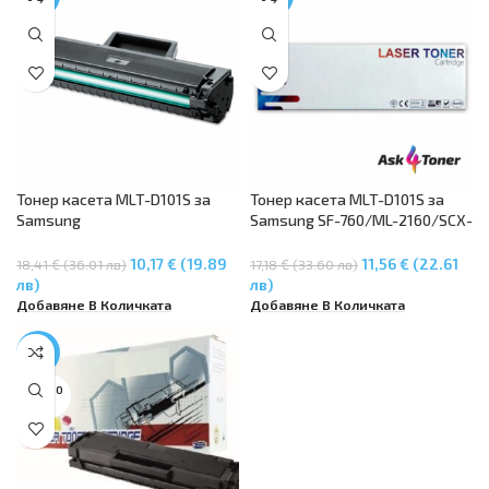
Тонер касета MLT-D101S за
Тонер касета MLT-D101S за
Samsung
Samsung SF-760/ML-2160/SCX-
ML2160/ML2165/ML2165W,
3400 (1.5K)
SCX3400/SCX3400F/SCX3405F
10,17 € (19.89
11,56 € (22.61
18,41 € (36.01 лв)
17,18 € (33.60 лв)
/SCX3405FW/SCX3405W
лв)
лв)
Добавяне В Количката
Добавяне В Количката
-34%
SOLD O
UT