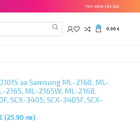
ТЕЛ:
0878 293 302
0
0,00
€
D101S за Samsung ML-2160, ML-
L-2165, ML-2165W, ML-2168,
F, SCX-3405, SCX-3405F, SCX-
€ (25.90 лв)