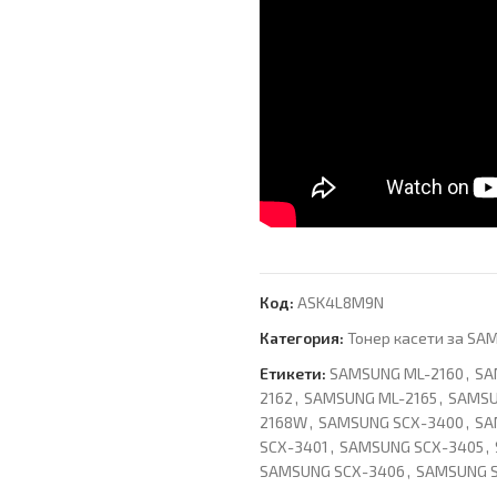
Код:
ASK4L8M9N
Категория:
Тонер касети за SA
Етикети:
SAMSUNG ML-2160
,
SA
2162
,
SAMSUNG ML-2165
,
SAMSU
2168W
,
SAMSUNG SCX-3400
,
SA
SCX-3401
,
SAMSUNG SCX-3405
,
SAMSUNG SCX-3406
,
SAMSUNG 