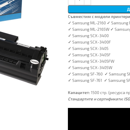
Д
Съвместим с модели принтери
✓
Samsung ML-2160
✓
Samsung 
✓
Samsung ML-2165W
✓
Samsun
✓
Samsung SCX-3400
✓
Samsung SCX-3400F
✓
Samsung SCX-3405
✓
Samsung SCX-3405F
✓
Samsung SCX-3405FW
✓
Samsung SCX-3405W
✓
Samsung SF-760
✓
Samsung S
✓
Samsung SF-761
✓
Samsung S
Капацитет:
1500 стр. (ресурса 
Стандартите и сертификати: ISO 