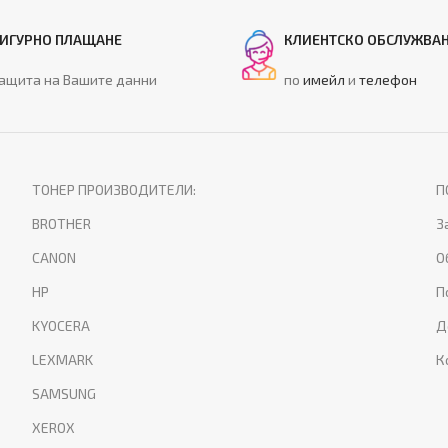
ИГУРНО ПЛАЩАНЕ
КЛИЕНТСКО ОБСЛУЖВА
ащита на Вашите данни
по
имейл
и
телефон
ТОНЕР ПРОИЗВОДИТЕЛИ:
П
BROTHER
З
CANON
О
HP
П
KYOCERA
Д
LEXMARK
К
SAMSUNG
XEROX