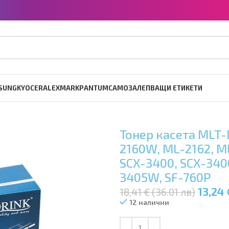
SUNG
KYOCERA
LEXMARK
PANTUM
САМОЗАЛЕПВАЩИ ЕТИКЕТИ
Тонер касета MLT-
2160W, ML-2162, M
SCX-3400, SCX-3400
3405W, SF-760P
13,24 
18,41 € (36.01 лв)
12 налични