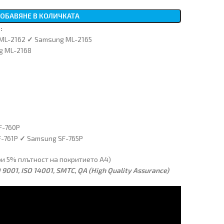
ОБАВЯНЕ В КОЛИЧКАТА
:
ML-2162
✓
Samsung ML-2165
g ML-2168
F-760P
F-761P
✓
Samsung SF-765P
при 5% плътност на покритието А4)
9001, ISO 14001, SMTC, QA (High Quality Assurance)