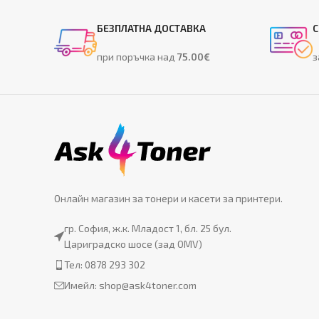
БЕЗПЛАТНА ДОСТАВКА
С
при поръчка над
75.00€
з
Онлайн магазин за тонери и касети за принтери.
гр. София, ж.к. Младост 1, бл. 25 бул.
Цариградско шосе (зад OMV)
Тел: 0878 293 302
Имейл:
shop@ask4toner.com