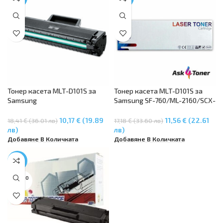
Тонер касета MLT-D101S за
Тонер касета MLT-D101S за
Samsung
Samsung SF-760/ML-2160/SCX-
ML2160/ML2165/ML2165W,
3400 (1.5K)
SCX3400/SCX3400F/SCX3405F
10,17 € (19.89
11,56 € (22.61
18,41 € (36.01 лв)
17,18 € (33.60 лв)
/SCX3405FW/SCX3405W
лв)
лв)
Добавяне В Количката
Добавяне В Количката
-34%
SOLD O
UT