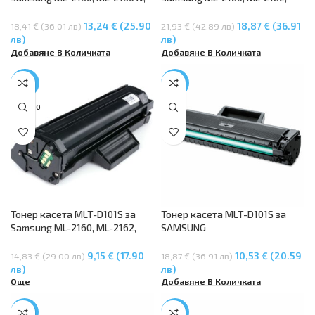
ML-2162, ML-2165, ML-2165W,
ML-2164W, ML-2165, ML-2168W,
ML-2168, SCX-3400, SCX-3400F,
SCX-3400F, SCX3-400FW, SCX-
13,24 € (25.90
18,87 € (36.91
18,41 € (36.01 лв)
21,93 € (42.89 лв)
SCX-3405, SCX-3405F, SCX-
3405F, SCX-3405FW
лв)
лв)
3405W, SF-760P
Добавяне В Количката
Добавяне В Количката
-38%
-44%
SOLD O
UT
Тонер касета MLT-D101S за
Тонер касета MLT-D101S за
Samsung ML-2160, ML-2162,
SAMSUNG
ML-2164W, ML-2165, ML-2168W,
ML2160/ML2165/ML2165W,
SCX-3400F, SCX3-400FW, SCX-
SAMSUNG SCX3400/SCX3400F,
9,15 € (17.90
10,53 € (20.59
14,83 € (29.00 лв)
18,87 € (36.91 лв)
3405F, SCX-3405FW, SF-760P
SAMSUNG
лв)
лв)
SCX3405F/SCX3405FW/SCX340
Още
Добавяне В Количката
5W
-45%
-33%