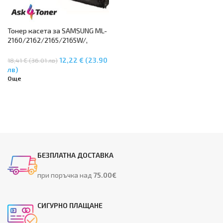
Тонер касета за SAMSUNG ML-
2160/2162/2165/2165W/,
SCX3400/3400F/3405/3405F/3
405FW/3405W/SF760P – MLT-
12,22 € (23.90
18,41 € (36.01 лв)
D101S
лв)
Още
БЕЗПЛАТНА ДОСТАВКА
при поръчка над
75.00€
СИГУРНО ПЛАЩАНЕ