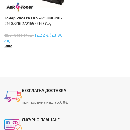
Тонер касета за SAMSUNG ML-
2160/2162/2165/2165W/,
SCX3400/3400F/3405/3405F/3
405FW/3405W/SF760P – MLT-
12,22 € (23.90
18,41 € (36.01 лв)
D101S
лв)
Още
БЕЗПЛАТНА ДОСТАВКА
при поръчка над
75.00€
СИГУРНО ПЛАЩАНЕ