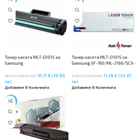
Тонер касета MLT-D101S за
Тонер касета MLT-D101S за
Samsung
Samsung SF-760/ML-2160/SCX-
ML2160/ML2165/ML2165W,
3400 (1.5K)
SCX3400/SCX3400F/SCX3405F
10,17 € (19.89
11,56 € (22.61
18,41 € (36.01 лв)
17,18 € (33.60 лв)
/SCX3405FW/SCX3405W
лв)
лв)
Добавяне В Количката
Добавяне В Количката
-34%
SOLD O
UT