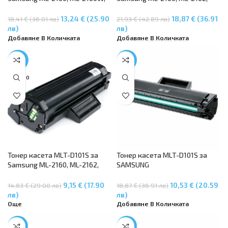
ML-2162, ML-2165, ML-2165W,
ML-2164W, ML-2165, ML-2168W,
ML-2168, SCX-3400, SCX-3400F,
SCX-3400F, SCX3-400FW, SCX-
13,24 € (25.90
18,87 € (36.91
18,41 € (36.01 лв)
21,93 € (42.89 лв)
SCX-3405, SCX-3405F, SCX-
3405F, SCX-3405FW
лв)
лв)
3405W, SF-760P
Добавяне В Количката
Добавяне В Количката
-38%
-44%
SOLD O
UT
Тонер касета MLT-D101S за
Тонер касета MLT-D101S за
Samsung ML-2160, ML-2162,
SAMSUNG
ML-2164W, ML-2165, ML-2168W,
ML2160/ML2165/ML2165W,
SCX-3400F, SCX3-400FW, SCX-
SAMSUNG SCX3400/SCX3400F,
9,15 € (17.90
10,53 € (20.59
14,83 € (29.00 лв)
18,87 € (36.91 лв)
3405F, SCX-3405FW, SF-760P
SAMSUNG
лв)
лв)
SCX3405F/SCX3405FW/SCX340
Още
Добавяне В Количката
5W
-45%
-33%