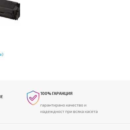
405FW/340
в)
100% ГАРАНЦИЯ
НЕ
гарантирано качество и
надеждност при всяка касета