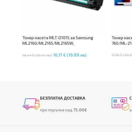
Тонер касета MLT-D101S за Samsung
Тонер кас
ML2160/ML2165/ML2165W,
760/ML-21
SCX3400/SCX3400F/SCX3405F/SCX3405FW
/SCX3405W
17,18 € (33.
10,17 € (19.89 лв)
18,41 € (36.01 лв)
Добавяне 
Добавяне В Количката
БЕЗПЛАТНА ДОСТАВКА
С
при поръчка над
75.00€
з