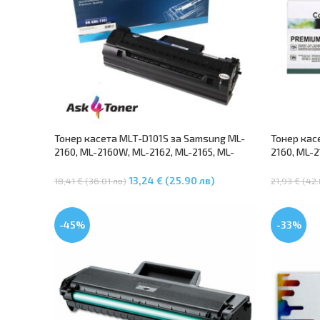
Тонер касета MLT-D101S за Samsung ML-
Тонер кас
2160, ML-2160W, ML-2162, ML-2165, ML-
2160, ML-2
2165W, ML-2168, SCX-3400, SCX-3400F,
2168W, SC
SCX-3405, SCX-3405F, SCX-3405W, SF-760P
3405F, SC
13,24 € (25.90 лв)
18,41 € (36.01 лв)
21,93 € (42
Добавяне В Количката
Добавяне 
-45%
-33%