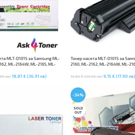
ета MLT-D101S за Samsung ML-
Тонер касета MLT-D101S за Sam
162, ML-2164W, ML-2165, ML-
2160, ML-2162, ML-2164W, ML-216
X-3400F, SCX3-400FW, SCX-
2168W, SCX-3400F, SCX3-400FW,
X-3405FW
3405F, SCX-3405FW, SF-760P
18,87 € (36.91 лв)
9,15 € (17.90 лв)
.89 лв)
14,83 € (29.00 лв)
В Количката
Още
-34%
SOLD
OUT