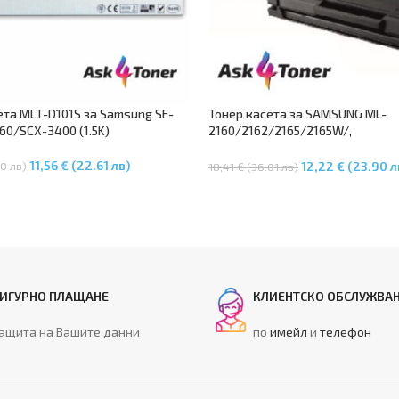
ета MLT-D101S за Samsung SF-
Тонер касета за SAMSUNG ML-
60/SCX-3400 (1.5K)
2160/2162/2165/2165W/,
SCX3400/3400F/3405/3405F/3
5W/SF760P – MLT-D101S
11,56 € (22.61 лв)
60 лв)
12,22 € (23.90 л
18,41 € (36.01 лв)
В Количката
Още
ИГУРНО ПЛАЩАНЕ
КЛИЕНТСКО ОБСЛУЖВА
ащита на Вашите данни
по
имейл
и
телефон