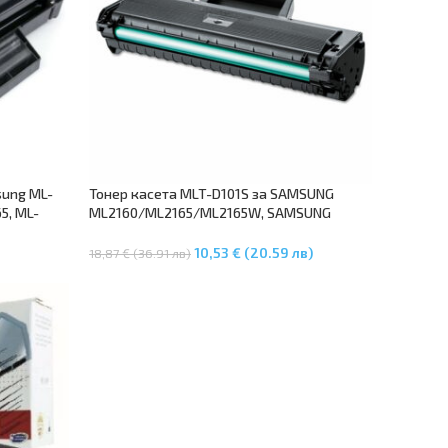
sung ML-
Тонер касета MLT-D101S за SAMSUNG
5, ML-
ML2160/ML2165/ML2165W, SAMSUNG
 SCX-
SCX3400/SCX3400F, SAMSUNG
SCX3405F/SCX3405FW/SCX3405W
10,53 € (20.59 лв)
18,87 € (36.91 лв)
Добавяне В Количката