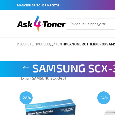
МАГАЗИН ЗА ТОНЕР КАСЕТИ
ИЗБЕРЕТЕ ПРОИЗВОДИТЕЛ:
HP
CANON
BROTHER
XEROX
SAM
SAMSUNG SCX-
Home
»
SAMSUNG SCX-3401
-28%
-14%