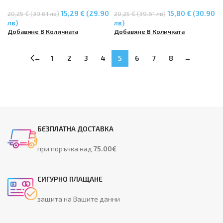
M176n / MFP M177fw – Black
M176n / MFP M177fw – Black
15,29 € (29.90
15,80 € (30.90
20,25 € (39.61 лв)
20,25 € (39.61 лв)
лв)
лв)
Добавяне В Количката
Добавяне В Количката
←
1
2
3
4
5
6
7
8
→
БЕЗПЛАТНА ДОСТАВКА
при поръчка над
75.00€
СИГУРНО ПЛАЩАНЕ
защита на Вашите данни