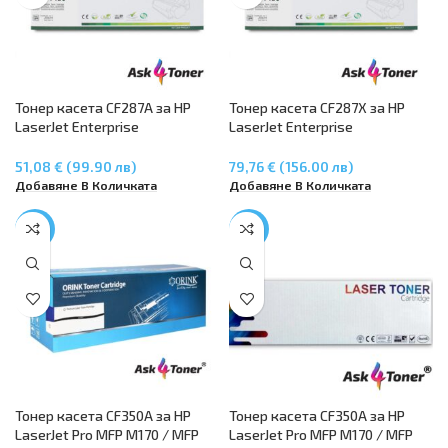
Тонер касета CF287A за HP
Тонер касета CF287X за HP
LaserJet Enterprise
LaserJet Enterprise
M506dn/M506x, MFP
M506dn/M506x, MFP
M527c/M527z/M527dn/M527f,
M527c/M527z/M527dn/M527f,
51,08 € (99.90 лв)
79,76 € (156.00 лв)
LaserJet Pro M501dn
LaserJet Pro M501dn
Добавяне В Количката
Добавяне В Количката
-24%
-22%
Тонер касета CF350A за HP
Тонер касета CF350A за HP
LaserJet Pro MFP M170 / MFP
LaserJet Pro MFP M170 / MFP