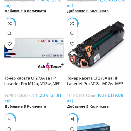
лв)
лв)
Добавяне В Количката
Добавяне В Количката
-24%
-23%
Тонер касета CF279A за HP
Тонер касета CF279A за HP
LaserJet Pro M12a, M12w, MFP
LaserJet Pro M12a, M12w, MFP
M26a, M26nw
M26a, M26nw
11,20 € (21.91
10,17 € (19.89
14,78 € (28.91 лв)
13,19 € (25.80 лв)
лв)
лв)
Добавяне В Количката
Добавяне В Количката
-22%
-25%