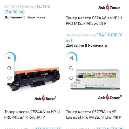
Laserjet Pro M28a/M28w
12,73 €
20,40 € (39.90 лв)
(24.90 лв)
Добавяне В Количката
Тонер касета CF244A за HP LJ
PRO M15a/ M15w, MFP
M28a/M28w
18,41 € (36.01
20,25 € (39.61 лв)
лв)
Добавяне В Количката
-50%
-14%
Тонер касета CF244A за HP LJ
Тонер касета CF279A за HP
PRO M15a/ M15w, MFP
LaserJet Pro M12a, M12w, MFP
M28a/M28w
M26a, M26nw
11,04 € (21.59
12,73 € (24.90
21,93 € (42.89 лв)
14,78 € (28.91 лв)