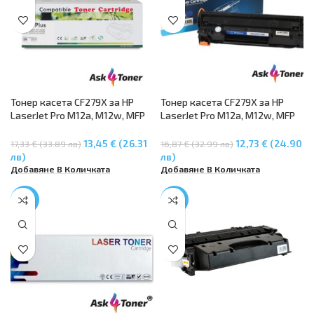
Тонер касета CF279X за HP
Тонер касета CF279X за HP
LaserJet Pro M12a, M12w, MFP
LaserJet Pro M12a, M12w, MFP
M26a, M26nw
M26a, M26nw
13,45 € (26.31
12,73 € (24.90
17,33 € (33.89 лв)
16,87 € (32.99 лв)
лв)
лв)
Добавяне В Количката
Добавяне В Количката
-28%
-43%