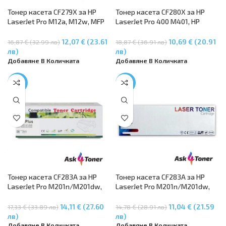
Тонер касета CF279X за HP
Тонер касета CF280X за HP
LaserJet Pro M12a, M12w, MFP
LaserJet Pro 400 M401, HP
M26a, M26nw
LaserJet Pro MFP M425 –
ASK4TONER
12,07 € (23.61
10,69 € (20.91
16,87 € (32.99 лв)
18,87 € (36.91 лв)
лв)
лв)
Добавяне В Количката
Добавяне В Количката
-19%
-25%
Тонер касета CF283A за HP
Тонер касета CF283A за HP
LaserJet Pro M201n/M201dw,
LaserJet Pro M201n/M201dw,
MFP M125a/MFP M125nw, MFP
MFP M125a/MFP M125nw, MFP
M127fn/MFP M127fw, MFP
M127fn/MFP M127fw, MFP
14,11 € (27.60
11,04 € (21.59
17,33 € (33.89 лв)
14,78 € (28.91 лв)
M225dn/MFP M225dw
M225dn/MFP M225dw
лв)
лв)
Добавяне В Количката
Добавяне В Количката