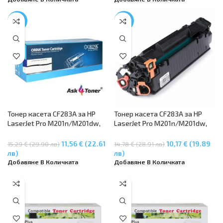
-24%
-31%
Тонер касета CF283A за HP
Тонер касета CF283A за HP
LaserJet Pro M201n/M201dw,
LaserJet Pro M201n/M201dw,
MFP M125a/MFP M125nw, MFP
MFP M125a/MFP M125nw, MFP
M127fn/MFP M127fw, MFP
M127fn/MFP M127fw, MFP
11,56 € (22.61
10,17 € (19.89
15,29 € (29.90 лв)
14,78 € (28.91 лв)
M225dn/MFP M225dw
M225dn/MFP M225dw
лв)
лв)
Добавяне В Количката
Добавяне В Количката