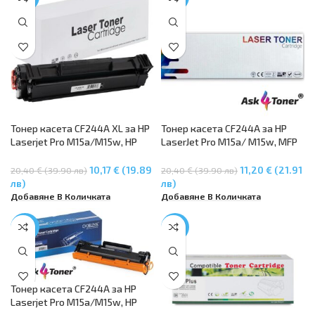
Тонер касета CF244A XL за HP
Тонер касета CF244A за HP
Laserjet Pro M15a/M15w, HP
LaserJet Pro M15a/ M15w, MFP
Laserjet Pro M28a/M28w –
M28a/M28w
2000копия
10,17 € (19.89
11,20 € (21.91
20,40 € (39.90 лв)
20,40 € (39.90 лв)
лв)
лв)
Добавяне В Количката
Добавяне В Количката
-38%
-9%
Тонер касета CF244A за HP
Laserjet Pro M15a/M15w, HP