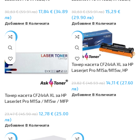
LaserJet Pro M402dn, HP
M402n, MFP M426dw, MFP
LaserJet Pro M426dw MFP,
M426fdn, MFP M426fdw
17,84 € (34.89
15,29 €
30,63 € (59.91 лв)
30,63 € (59.91 лв)
LaserJet Pro M426fdw MFP
лв)
(29.90 лв)
Добавяне В Количката
Добавяне В Количката
-46%
-41%
Тонер касета CF244A XL за HP
Laserjet Pro M15a/M15w, HP
Laserjet Pro M28a/M28w –
2000 копия
14,11 € (27.60
23,82 € (46.59 лв)
лв)
Добавяне В Количката
Тонер касета CF244A XL за HP
LaserJet Pro M15a / M15w / MFP
M28a / M28w/ M28w, 2000
копия
12,78 € (25.00
23,47 € (45.90 лв)
лв)
Добавяне В Количката
-50%
-45%