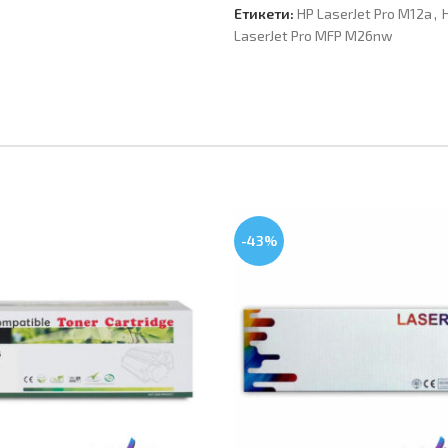
Етикети:
HP LaserJet Pro M12a
,
LaserJet Pro MFP M26nw
-43%