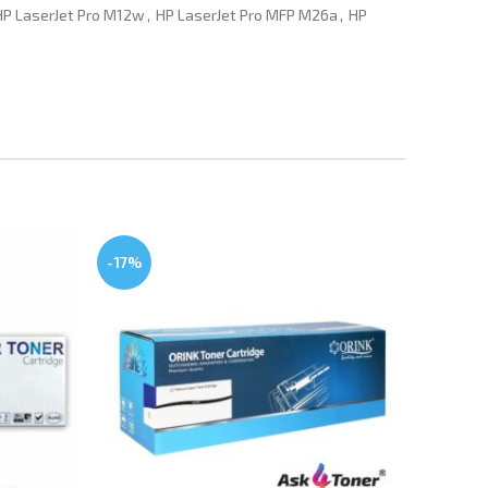
HP LaserJet Pro M12w
,
HP LaserJet Pro MFP M26a
,
HP
-17%