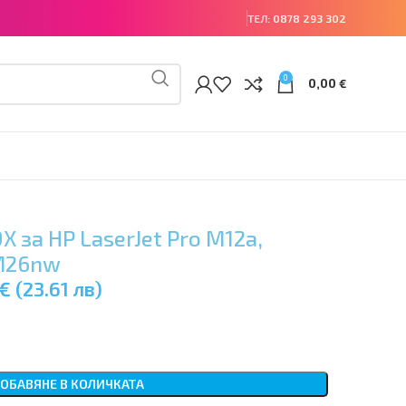
ТЕЛ:
0878 293 302
0
0,00
€
X за HP LaserJet Pro M12a,
 M26nw
€ (23.61 лв)
ОБАВЯНЕ В КОЛИЧКАТА