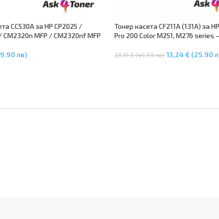
ета CC530A за HP CP2025 /
Тонер касета CF211A (131A) за HP
/ CM2320n MFP / CM2320nf MFP
Pro 200 Color M251, M276 series 
9.90 лв)
13,24 € (25.90 л
23,31 € (45.59 лв)
В Количката
Добавяне В Количката