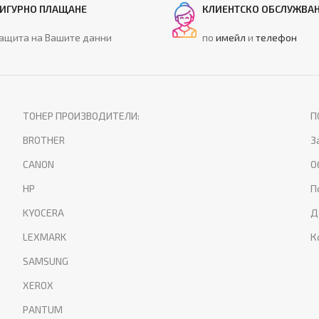
ИГУРНО ПЛАЩАНЕ
КЛИЕНТСКО ОБСЛУЖВА
ащита на Вашите данни
по
имейл
и
телефон
ТОНЕР ПРОИЗВОДИТЕЛИ:
П
BROTHER
З
CANON
О
HP
П
KYOCERA
Д
LEXMARK
К
SAMSUNG
XEROX
PANTUM