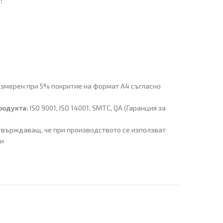
:
измерен при 5% покритие на формат A4 съгласно
родукта:
ISO 9001, ISO 14001, SMTC, QA (Гаранция за
твърждаващ, че при производството се използват
ли