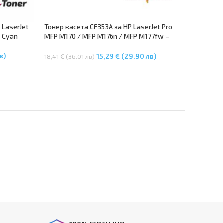
 LaserJet
Тонер касета CF353A за HP LaserJet Pro
– Cyan
MFP M170 / MFP M176n / MFP M177fw –
Magenta
в)
15,29 € (29.90 лв)
18,41 € (36.01 лв)
Добавяне В Количката