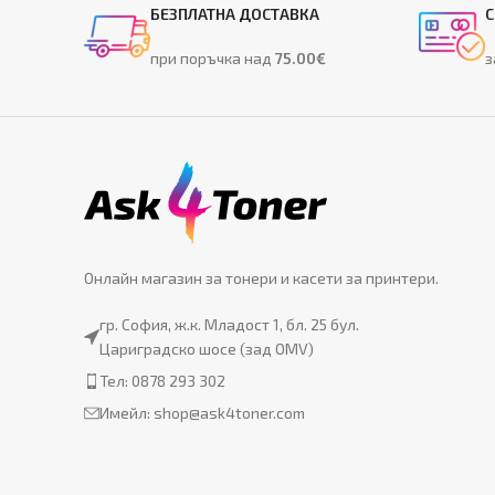
БЕЗПЛАТНА ДОСТАВКА
С
при поръчка над
75.00€
з
Онлайн магазин за тонери и касети за принтери.
гр. София, ж.к. Младост 1, бл. 25 бул.
Цариградско шосе (зад OMV)
Тел: 0878 293 302
Имейл:
shop@ask4toner.com