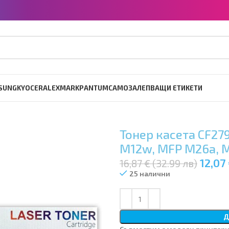
SUNG
KYOCERA
LEXMARK
PANTUM
САМОЗАЛЕПВАЩИ ЕТИКЕТИ
Тонер касета CF279
M12w, MFP M26a,
12,07 
16,87 € (32.99 лв)
25 налични
Д