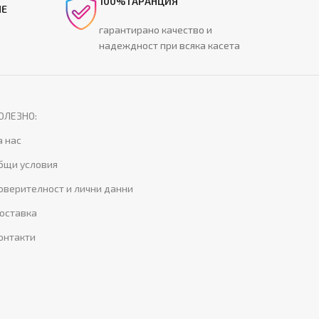
100% ГАРАНЦИЯ
НЕ
гарантирано качество и
надеждност при всяка касета
ОЛЕЗНО:
а нас
бщи условия
оверителност и лични данни
оставка
онтакти