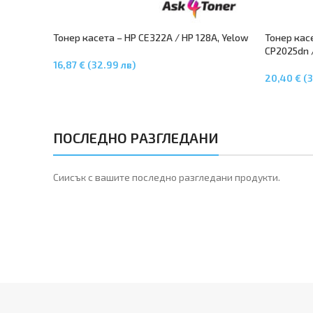
Тонер касета – HP CE322A / HP 128A, Yelow
Тонер кас
CP2025dn 
16,87 € (32.99 лв)
Добавяне В Количката
20,40 € (3
Добавяне 
ПОСЛЕДНО РАЗГЛЕДАНИ
Сиисък с вашите последно разгледани продукти.