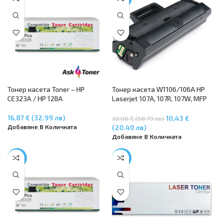
Тонер касета Toner – HP
Тонер касета W1106/106A HP
CE323A / HP 128A
Laserjet 107A, 107R, 107W, MFP
135A, MFP 135R, MFP 135W, MFP
137FNV
16,87 € (32.99 лв)
10,43 €
30,06 € (58.79 лв)
Добавяне В Количката
(20.40 лв)
Добавяне В Количката
-17%
-23%