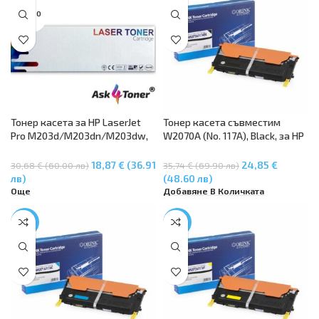
SOLD O
UT
Тонер касета за HP LaserJet
Тонер касета съвместим
Pro M203d/M203dn/M203dw,
W2070A (No. 117A), Black, за HP
MFP
Color Laser 150a, HP Color Laser
M227fdn/M227fdw/M227sdn –
150nw, HP Color Laser MFP
18,87 € (36.91
24,85 €
30,68 € (60.00 лв)
35,74 € (69.90 лв)
HP 30X (3.5K) CF230X
178nw, HP Color Laser MFP
лв)
(48.60 лв)
179fnw
Още
Добавяне В Количката
-32%
-32%