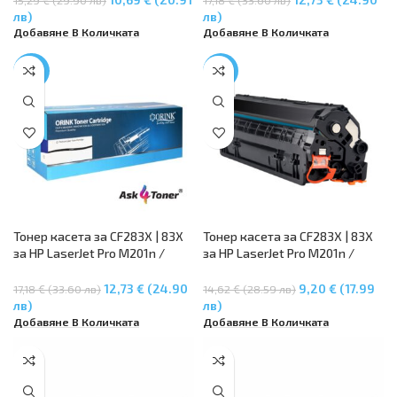
M127fw, MFP M225dn / MFP
M127fw, MFP M225dn / MFP
лв)
лв)
M225dw
M225dw
Добавяне В Количката
Добавяне В Количката
-26%
-37%
Тонер касета за CF283X | 83X
Тонер касета за CF283X | 83X
за HP LaserJet Pro M201n /
за HP LaserJet Pro M201n /
M201dw, MFP M125a / MFP
M201dw, MFP M125a / MFP
M125nw, MFP M127fn / MFP
M125nw, MFP M127fn / MFP
12,73 € (24.90
9,20 € (17.99
17,18 € (33.60 лв)
14,62 € (28.59 лв)
M127fw, MFP M225dn / MFP
M127fw, MFP M225dn / MFP
лв)
лв)
M225dw
M225dw
Добавяне В Количката
Добавяне В Количката