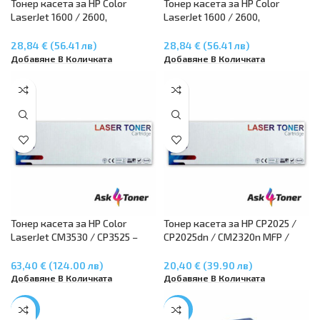
Тонер касета за HP Color
Тонер касета за HP Color
LaserJet 1600 / 2600,
LaserJet 1600 / 2600,
CM1015/CM117 – Magenta
CM1015/CM117 – Yellow Q6002A
Q6003A
28,84 € (56.41 лв)
28,84 € (56.41 лв)
Добавяне В Количката
Добавяне В Количката
Тонер касета за HP Color
Тонер касета за HP CP2025 /
LaserJet CM3530 / CP3525 –
CP2025dn / CM2320n MFP /
Black – CE250X
CM2320nf MFP – CC533A
63,40 € (124.00 лв)
20,40 € (39.90 лв)
Добавяне В Количката
Добавяне В Количката
-38%
-30%