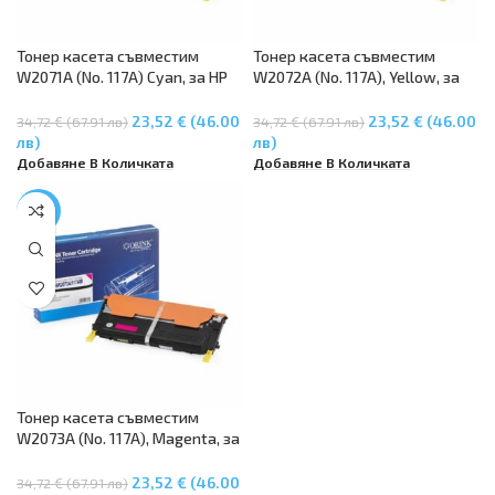
Тонер касета съвместим
Тонер касета съвместим
W2071A (No. 117A) Cyan, за HP
W2072A (No. 117A), Yellow, за
Color Laser 150a, HP Color Laser
HP Color Laser 150a, HP Color
150nw, HP Color Laser MFP
Laser 150nw, HP Color Laser
23,52 € (46.00
23,52 € (46.00
34,72 € (67.91 лв)
34,72 € (67.91 лв)
178nw, HP Color Laser MFP
MFP 178nw, HP Color Laser MFP
лв)
лв)
179fnw
179fnw
Добавяне В Количката
Добавяне В Количката
-32%
Тонер касета съвместим
W2073A (No. 117A), Magenta, за
HP Color Laser 150a, HP Color
Laser 150nw, HP Color Laser
23,52 € (46.00
34,72 € (67.91 лв)