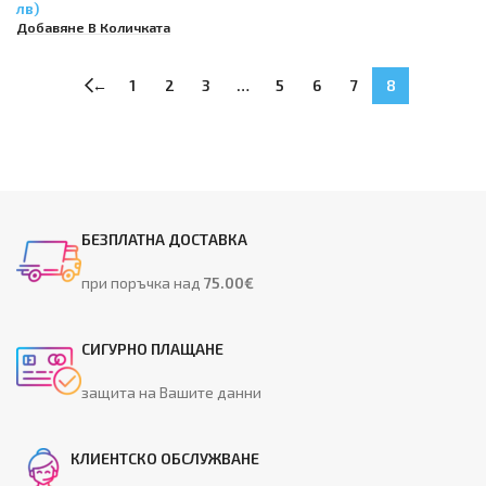
MFP 178nw, HP Color Laser MFP
лв)
179fnw
Добавяне В Количката
←
1
2
3
…
5
6
7
8
БЕЗПЛАТНА ДОСТАВКА
при поръчка над
75.00€
СИГУРНО ПЛАЩАНЕ
защита на Вашите данни
КЛИЕНТСКО ОБСЛУЖВАНЕ