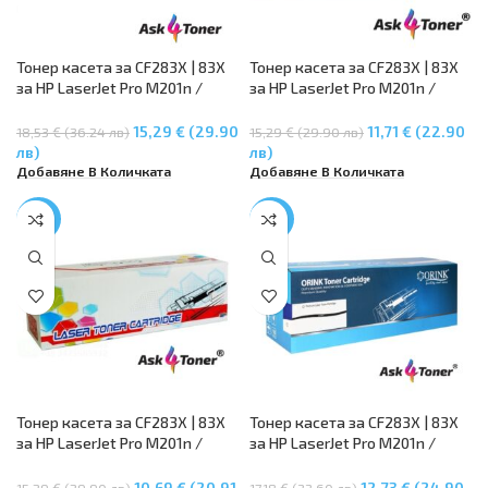
Тонер касета за CF283X | 83X
Тонер касета за CF283X | 83X
за HP LaserJet Pro M201n /
за HP LaserJet Pro M201n /
M201dw, MFP M125a / MFP
M201dw, MFP M125a / MFP
M125nw, MFP M127fn / MFP
M125nw, MFP M127fn / MFP
15,29 € (29.90
11,71 € (22.90
18,53 € (36.24 лв)
15,29 € (29.90 лв)
M127fw, MFP M225dn / MFP
M127fw, MFP M225dn / MFP
лв)
лв)
M225dw
M225dw
Добавяне В Количката
Добавяне В Количката
-30%
-26%
Тонер касета за CF283X | 83X
Тонер касета за CF283X | 83X
за HP LaserJet Pro M201n /
за HP LaserJet Pro M201n /
M201dw, MFP M125a / MFP
M201dw, MFP M125a / MFP
M125nw, MFP M127fn / MFP
M125nw, MFP M127fn / MFP
10,69 € (20.91
12,73 € (24.90
15,29 € (29.90 лв)
17,18 € (33.60 лв)