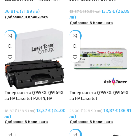
M3027 MFP
LaserJet P2015, HP LaserJet
M2727 mfp, HP Laserjet 1320, LJ
36,81 € (71.99 лв)
13,75 € (26.89
18,87 € (36.91 лв)
1320N, LJ 1320TN
Добавяне В Количката
лв)
Добавяне В Количката
-35%
-25%
Тонер касета Q7553X, Q5949X
Тонер касета Q7553X, Q5949X
за HP LaserJet P2014, HP
за HP LaserJet
LaserJet P2015, HP LaserJet
P2014/P2015/M2727, HP
M2727 mfp, HP Laserjet 1320, LJ
LaserJet 1320, 3390
12,27 € (24.00
18,87 € (36.91
18,87 € (36.91 лв)
25,00 € (48.90 лв)
1320N, LJ 1320TN
лв)
лв)
Добавяне В Количката
Добавяне В Количката
-65%