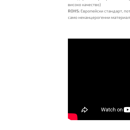
високо качество)
ROHS:
Европейски стандарт, по
само неканцерогенни материа