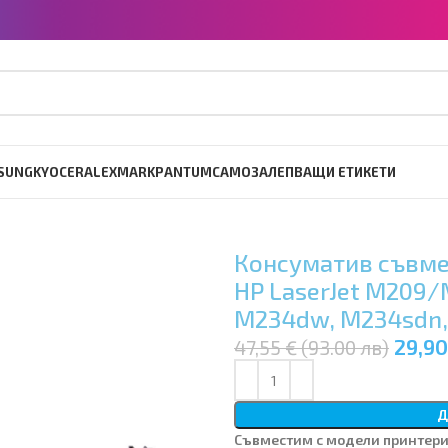
SUNG
KYOCERA
LEXMARK
PANTUM
САМОЗАЛЕПВАЩИ ЕТИКЕТИ
Консуматив съвмес
HP LaserJet M209/
M234dw, M234sdn
29,90
47,55 € (93.00 лв)
Д
Съвместим с модели принтери