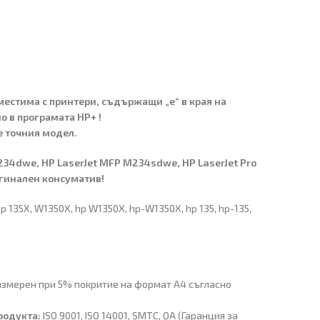
вместима с принтери, съдържащи „e“ в края на
о в програмата HP+ !
е точния модел.
234dwe, HP LaserJet MFP M234sdwe, HP LaserJet Pro
игинален консуматив!
 нр 135Х, W1350X, hp W1350X, hp-W1350X, hp 135, hp-135,
измерен при 5% покритие на формат A4 съгласно
родукта:
ISO 9001, ISO 14001, SMTC, QA (Гаранция за