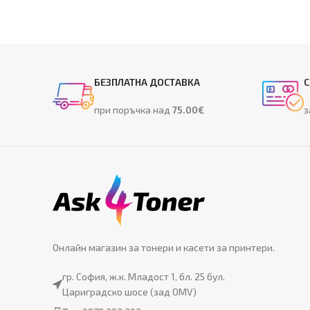
БЕЗПЛАТНА ДОСТАВКА
С
при поръчка над
75.00€
з
Онлайн магазин за тонери и касети за принтери.
гр. София, ж.к. Младост 1, бл. 25 бул.
Цариградско шосе (зад OMV)