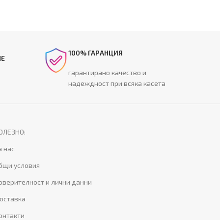
100% ГАРАНЦИЯ
НЕ
гарантирано качество и
надеждност при всяка касета
ОЛЕЗНО:
а нас
бщи условия
оверителност и лични данни
оставка
онтакти