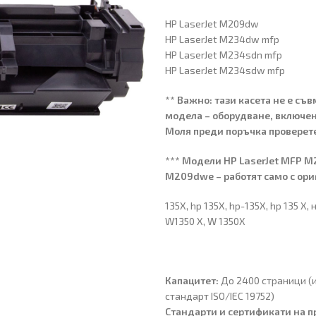
HP LaserJet M209dw
HP LaserJet M234dw mfp
HP LaserJet M234sdn mfp
HP LaserJet M234sdw mfp
** Важно: тази касета не е съ
модела –
оборудване, включен
Моля преди поръчка проверет
*** Модели HP LaserJet MFP M
M209dwe – работят само с ор
135X, hp 135X, hp-135X, hp 135 X,
W1350 X, W 1350X
Капацитет:
До 2400 страници (
стандарт ISO/IEC 19752)
Стандарти и сертификати на п