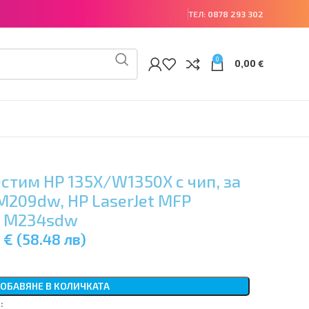
ТЕЛ:
0878 293 302
0
0,00
€
тим HP 135X/W1350X с чип, за
M209dw, HP LaserJet MFP
, M234sdw
 € (58.48 лв)
ОБАВЯНЕ В КОЛИЧКАТА
: