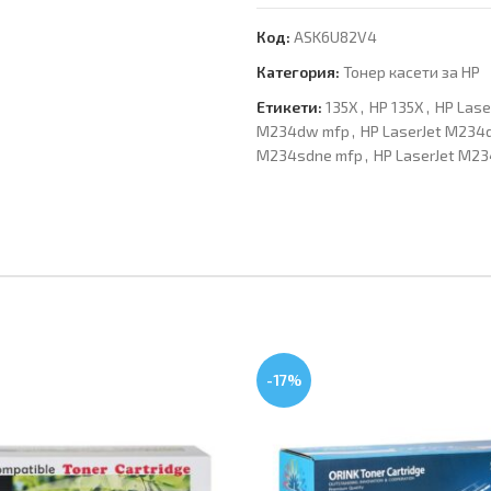
Код:
ASK6U82V4
Категория:
Тонер касети за HP
Етикети:
135X
,
HP 135X
,
HP Las
M234dw mfp
,
HP LaserJet M234
M234sdne mfp
,
HP LaserJet M2
-17%