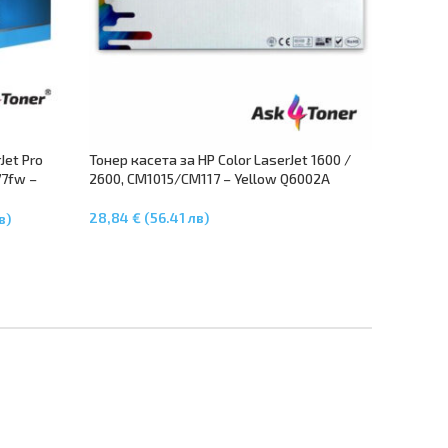
Jet Pro
Тонер касета за HP Color LaserJet 1600 /
77fw –
2600, CM1015/CM117 – Yellow Q6002A
28,84 € (56.41 лв)
в)
Добавяне В Количката