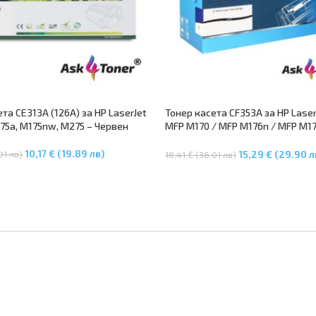
та CE313A (126A) за HP LaserJet
Тонер касета CF353A за HP Laser
175a, M175nw, M275 – Червен
MFP M170 / MFP M176n / MFP M1
Magenta
10,17 € (19.89 лв)
01 лв)
15,29 € (29.90 л
18,41 € (36.01 лв)
В Количката
Добавяне В Количката