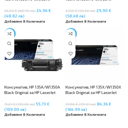
LaserJet M209, HP LaserJet MFP
LaserJet M209/M209dw, HP
M234
LaserJet MFP M234dw,
24,96 €
29,90 €
45,50 € (88.99 лв)
47,55 € (93.00 лв)
M234sdn, M234sdw
(48.82 лв)
(58.48 лв)
Добавяне В Количката
Добавяне В Количката
-22%
-14%
Консуматив, HP 135A/W1350A
Консуматив, HP 135X/W1350X
Black Original за HP LaserJet
Black Original за HP LaserJet
M209, HP LaserJet MFP M234
M209 series, HP LaserJet MFP
M234 series
55,73 €
84,36 €
71,07 € (139.00 лв)
97,66 € (191.01 лв)
(109.00 лв)
(164.99 лв)
Добавяне В Количката
Добавяне В Количката