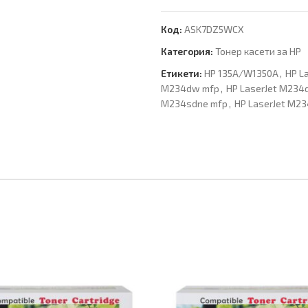
Код:
ASK7DZ5WCX
Категория:
Тонер касети за HP
Етикети:
HP 135A/W1350A
,
HP L
M234dw mfp
,
HP LaserJet M234
M234sdne mfp
,
HP LaserJet M2