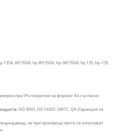
 нр 135А, W1350A, hp W1350A, hp-W1350A, hp 135, hp-135,
змерен при 5% покритие на формат A4 съгласно
родукта:
ISO 9001, ISO 14001, SMTC, QA (Гаранция за
твърждаващ, че при производството се използват
ли