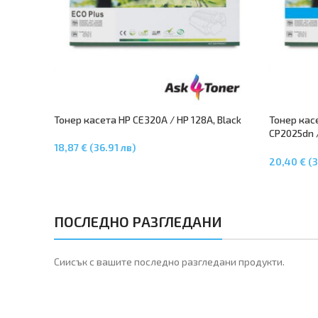
Тонер касета HP CE320A / HP 128A, Black
Тонер касе
CP2025dn 
– CC531A
18,87 € (36.91 лв)
Добавяне В Количката
20,40 € (3
Добавяне 
ПОСЛЕДНО РАЗГЛЕДАНИ
Сиисък с вашите последно разгледани продукти.