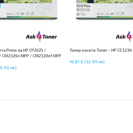
та Prime за HP CP2025 /
Тонер касета Toner – HP CE323A 
/ CM2320n MFP / CM2320nf MFP
16,87 € (32.99 лв)
Добавяне В Количката
9.90 лв)
В Количката