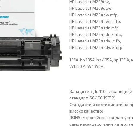
HP LaserJet M209dw,
HP LaserJet M209dwe,
HP LaserJet M234dw mfp,
HP LaserJet M234dwe mfp,
HP LaserJet M234sdn mfp,
HP LaserJet M234sdne mfp,
HP LaserJet M234sdw mfp,
HP LaserJet M234sdwe mfp
135A, hp 135A, hp-135A, hp 135 A,
W1350 A, W 1350A
Капацитет:
До 1100 страници (и
стандарт ISO/IEC 19752)
Стандарти и сертификати на п
високо качество)
ROHS:
Европейски стандарт, по
само неканцерогенни материа