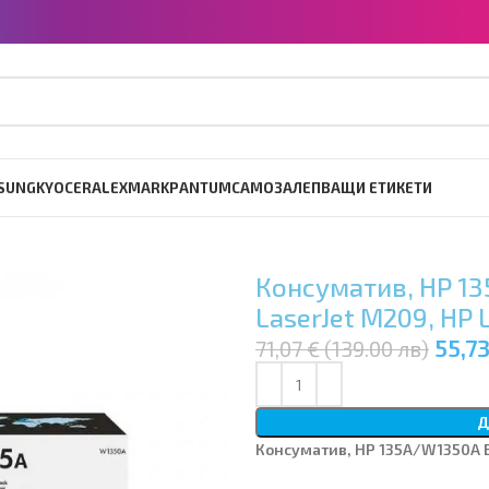
SUNG
KYOCERA
LEXMARK
PANTUM
САМОЗАЛЕПВАЩИ ЕТИКЕТИ
Консуматив, HP 135
LaserJet M209, HP 
55,73
71,07 € (139.00 лв)
Д
Консуматив, HP 135A/W1350A Bl