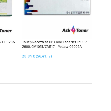
/ HP 128A
Тонер касета за HP Color LaserJet 1600 /
2600, CM1015/CM117 – Yellow Q6002A
28,84 € (56.41 лв)
Добавяне В Количката