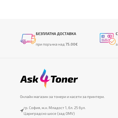
БЕЗПЛАТНА ДОСТАВКА
С
при поръчка над
75.00€
з
Онлайн магазин за тонери и касети за принтери.
гр. София, ж.к. Младост 1, бл. 25 бул.
Цариградско шосе (зад OMV)